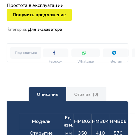
Простота в эксплуатации
Получить предложение
Категория:
Для экскаватора
Facebook
Whatsapp
Telegram
Описание
Отзывы (0)
Ед.
Модель
HMB
02
HMB
04
HMB
06
HM
изм.
Открытие
мм
350
410
570
8