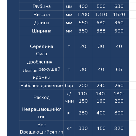
Глубина
мм
400
500
630
7
Высота
мм
1200
1310
1520
2
Длина
мм
550
680
960
1
Ширина
мм
350
388
600
7
Середина
т
20
30
40
Сила
дробления
режущей
т
30
40
65
Лезвие
кромки
Рабочее давление
бар
200
240
260
2
л/
110-
140-
180-
2
Расход
мин
150
160
200
2
Невращающийся
кг
280
400
800
1
тип
Вес
кг
330
450
920
1
Вращающийся тип